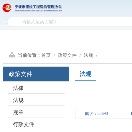
网
网站首页
协会介绍
政
站
协
首
会
政
页
介
策
行
当前位置：
首页
政策文件
法规
绍
文
业
计
政策文件
法规
件
自
价
造
律
研
价
法律
会
法规
究
信
员
规章
阅读：
33690
息
天
行政文件
地