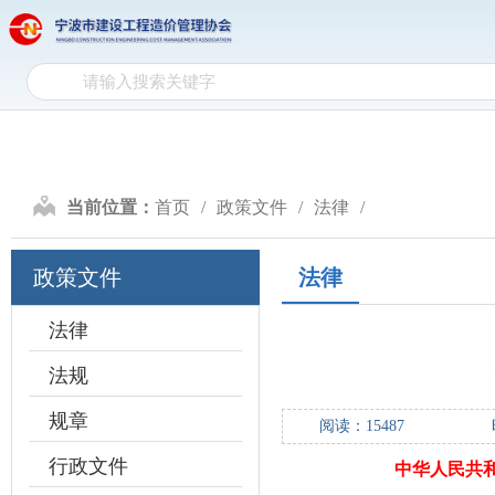
网
网站首页
协会介绍
政
站
协
首
会
政
页
介
策
行
当前位置：
首页
政策文件
法律
绍
文
业
计
政策文件
法律
件
自
价
造
律
研
价
法律
会
法规
究
信
员
规章
阅读：
15487
息
天
行政文件
中华人民共
地