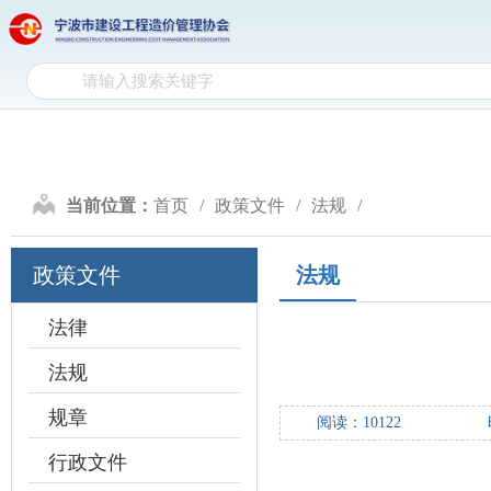
网
网站首页
协会介绍
政
站
协
首
会
政
页
介
策
行
当前位置：
首页
政策文件
法规
绍
文
业
计
政策文件
法规
件
自
价
造
律
研
价
法律
会
法规
究
信
员
规章
阅读：
10122
息
天
行政文件
地