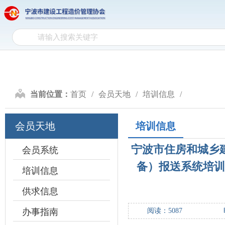
网
网站首页
协会介绍
政
站
协
首
会
政
页
介
策
行
当前位置：
首页
会员天地
培训信息
绍
文
业
计
会员天地
培训信息
件
自
价
造
宁波市住房和城乡
律
研
价
会员系统
会
备）报送系统培训
培训信息
究
信
员
供求信息
息
天
办事指南
阅读：
5087
地