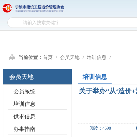
网
网站首页
协会介绍
政
站
协
首
会
政
页
介
策
行
当前位置：
首页
会员天地
培训信息
绍
文
业
计
会员天地
培训信息
件
自
价
造
关于举办“从‘造价
律
研
价
会员系统
会
培训信息
究
信
员
供求信息
息
天
办事指南
阅读：
4698
地