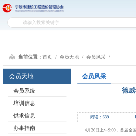
网
网站首页
协会介绍
政
站
协
首
会
政
页
介
策
行
当前位置：
首页
会员天地
会员风采
绍
文
业
计
会员天地
会员风采
件
自
价
造
德威
律
研
价
会员系统
会
培训信息
究
信
员
供求信息
阅读：
639
息
天
办事指南
4月26日上午9:00，首
地