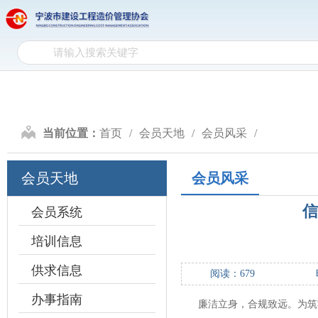
网
网站首页
协会介绍
政
站
协
首
会
政
页
介
策
行
当前位置：
首页
会员天地
会员风采
绍
文
业
计
会员天地
会员风采
件
自
价
造
信
律
研
价
会员系统
会
培训信息
究
信
员
供求信息
阅读：
679
息
天
办事指南
廉洁立身，合规致远。为筑牢
地