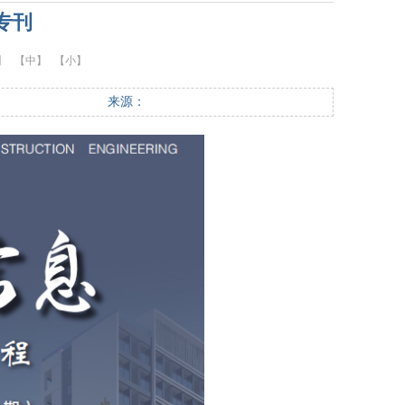
专刊
】
【中】
【小】
来源：