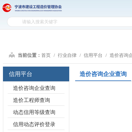
网
网站首页
协会介绍
政
站
协
首
会
政
页
介
策
行
当前位置：
首页
行业自律
信用平台
造价咨询
绍
文
业
计
信用平台
造价咨询企业查询
件
自
价
造
律
研
价
造价咨询企业查询
会
造价工程师查询
究
信
员
动态信用等级查询
息
天
信用动态评价登录
地